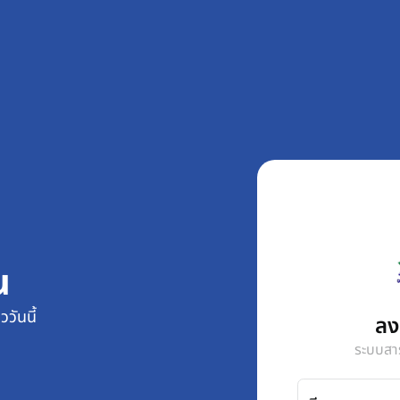
น
วันนี้
ลงช
ระบบสา