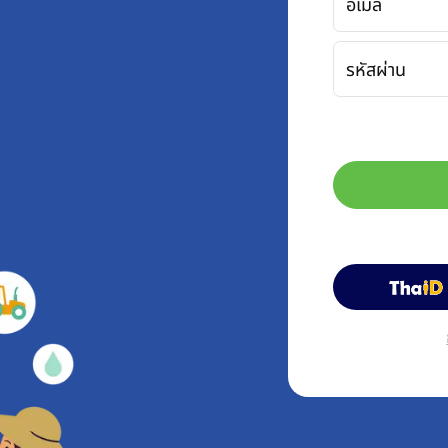
อีเมล
รหัสผ่าน